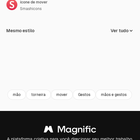
ícone de mover
Smashicons
Mesmo estilo
Ver tudo
mão
torneira
mover
Gestos
mãos e gestos
A plataforma criativa para você direcionar seu melhor trabalho.