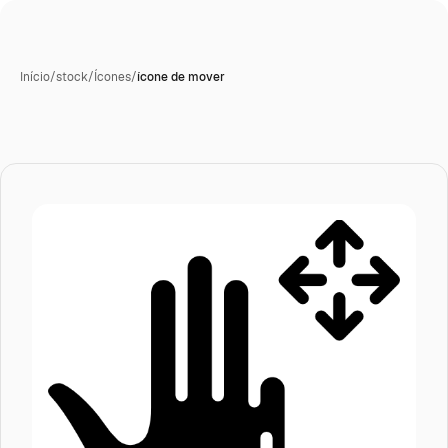
Início
/
stock
/
Ícones
/
ícone de mover