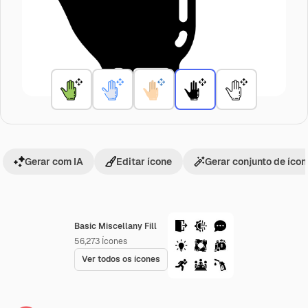
Gerar com IA
Editar ícone
Gerar conjunto de íco
Basic Miscellany Fill
56,273
Ícones
Ver todos os ícones