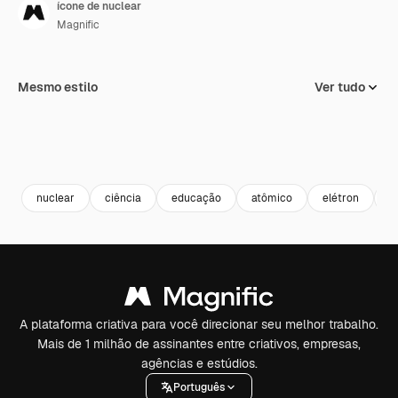
ícone de nuclear
Magnific
Mesmo estilo
Ver tudo
nuclear
ciência
educação
atômico
elétron
f
A plataforma criativa para você direcionar seu melhor trabalho.
Mais de 1 milhão de assinantes entre criativos, empresas,
agências e estúdios.
Português