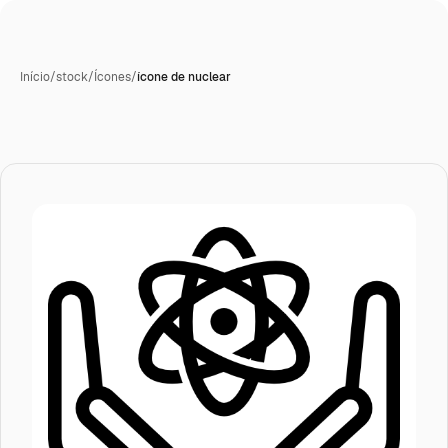
Início
/
stock
/
Ícones
/
ícone de nuclear