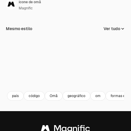
ícone de omã
Magnific
Mesmo estilo
Ver tudo
país
código
Omã
geográfico
om
formas e sí