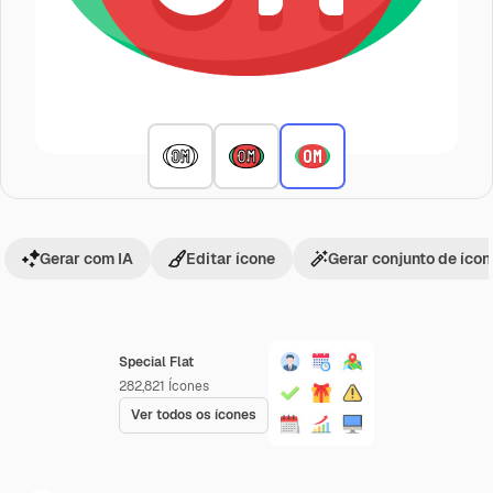
Gerar com IA
Editar ícone
Gerar conjunto de íco
Special Flat
282,821
Ícones
Ver todos os ícones