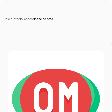
Início
/
stock
/
Ícones
/
ícone de omã