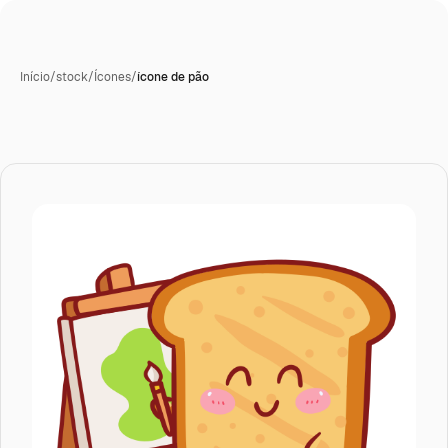
Início
/
stock
/
Ícones
/
ícone de pão