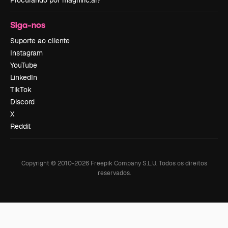
Procurando por magnific.ai?
Siga-nos
Suporte ao cliente
Instagram
YouTube
LinkedIn
TikTok
Discord
X
Reddit
Copyright © 2010-
2026
Freepik Company S.L.U.
Todos os direitos
reservados
.