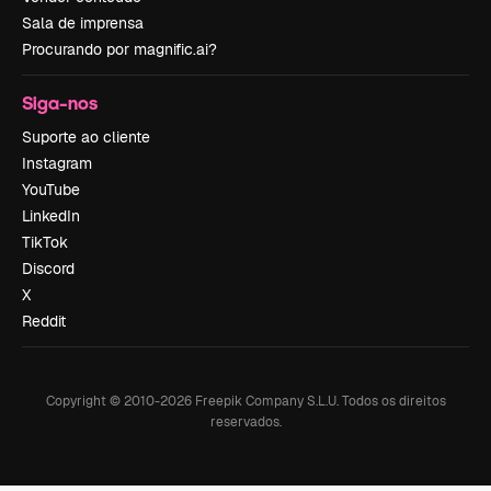
Sala de imprensa
Procurando por magnific.ai?
Siga-nos
Suporte ao cliente
Instagram
YouTube
LinkedIn
TikTok
Discord
X
Reddit
Copyright © 2010-
2026
Freepik Company S.L.U.
Todos os direitos
reservados
.