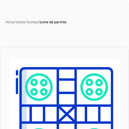
Início
/
stock
/
Ícones
/
ícone de parchis