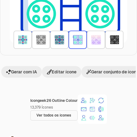
Gerar com IA
Editar ícone
Gerar conjunto de íco
Icongeek26 Outline Colour
13,379
Ícones
Ver todos os ícones