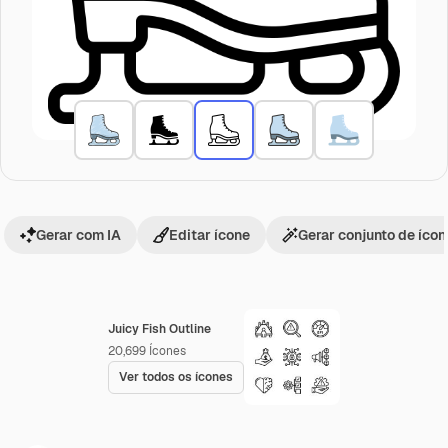
Gerar com IA
Editar ícone
Gerar conjunto de íco
Juicy Fish Outline
20,699
Ícones
Ver todos os ícones