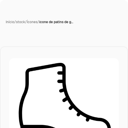
Início
/
stock
/
Ícones
/
ícone de patins de g…