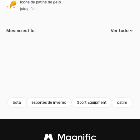
ícone de patins de gelo
juicy_fish
Mesmo estilo
Ver tudo
bota
esportes de inverno
Sport Equipment
patim
e