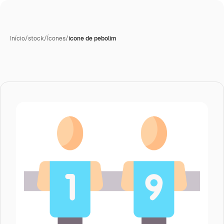
Início
/
stock
/
Ícones
/
ícone de pebolim