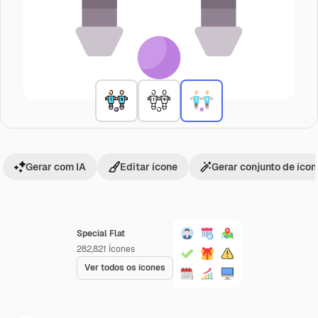
Gerar com IA
Editar ícone
Gerar conjunto de íco
Special Flat
282,821
Ícones
Ver todos os ícones