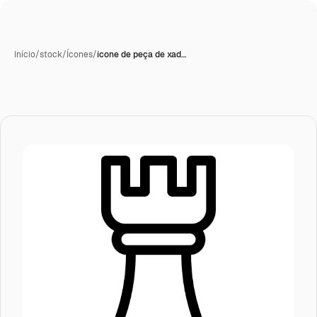
Início
/
stock
/
Ícones
/
ícone de peça de xad…