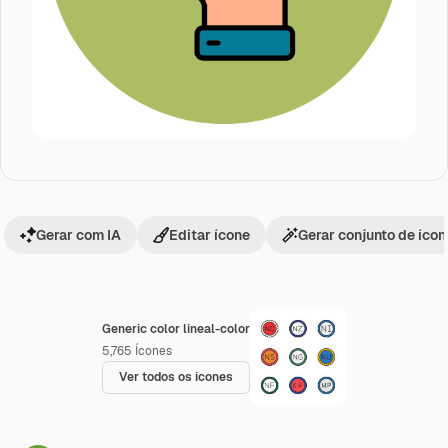
Gerar com IA
Editar ícone
Gerar conjunto de íco
Generic color lineal-color
5,765
Ícones
Ver todos os ícones