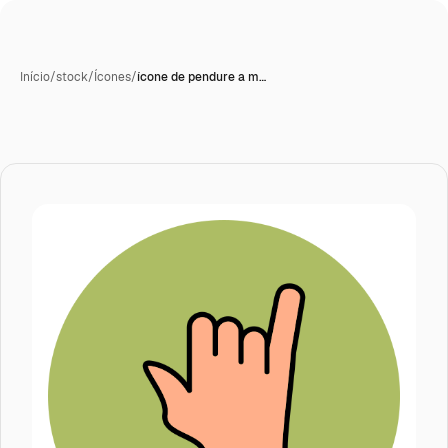
Início
/
stock
/
Ícones
/
ícone de pendure a m…