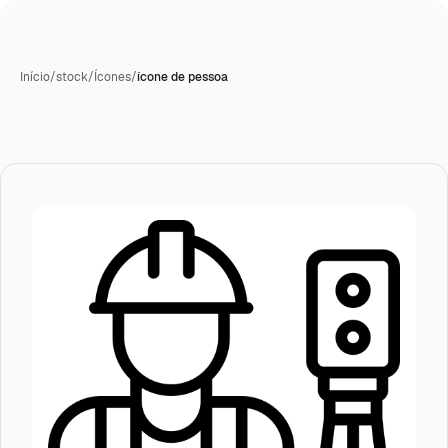
Início
/
stock
/
Ícones
/
ícone de pessoa