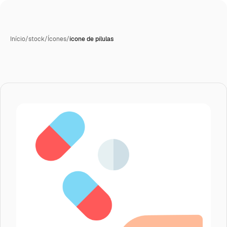
Início
/
stock
/
Ícones
/
ícone de pílulas