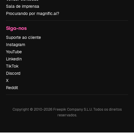
Sala de imprensa
Procurando por magnific.ai?
Siga-nos
Suporte ao cliente
Instagram
YouTube
LinkedIn
TikTok
Discord
X
Reddit
Copyright © 2010-
2026
Freepik Company S.L.U.
Todos os direitos
reservados
.