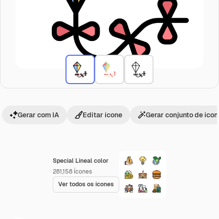
Gerar com IA
Editar ícone
Gerar conjunto de íco
Special Lineal color
281,158
Ícones
Ver todos os ícones