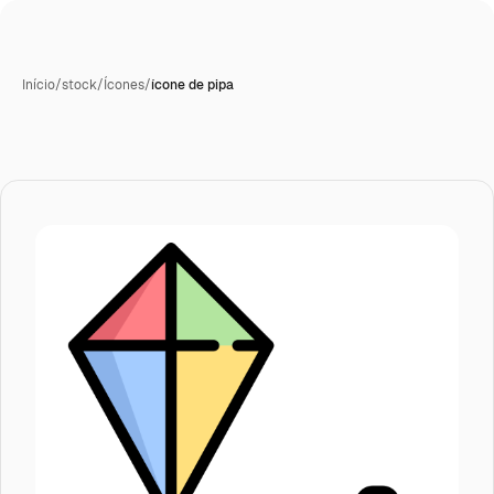
Início
/
stock
/
Ícones
/
ícone de pipa