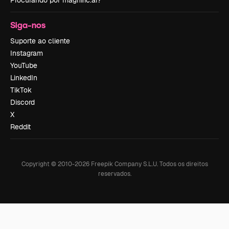
Procurando por magnific.ai?
Siga-nos
Suporte ao cliente
Instagram
YouTube
LinkedIn
TikTok
Discord
X
Reddit
Copyright © 2010-
2026
Freepik Company S.L.U.
Todos os direitos
reservados
.