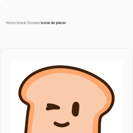
Início
/
stock
/
Ícones
/
ícone de piscar