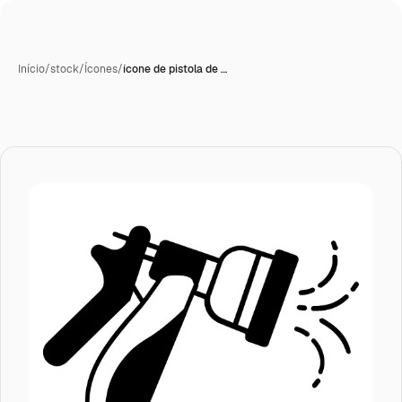
Início
/
stock
/
Ícones
/
ícone de pistola de …