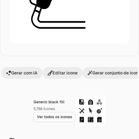
Gerar com IA
Editar ícone
Gerar conjunto de íco
Generic black fill
5,766
Ícones
Ver todos os ícones