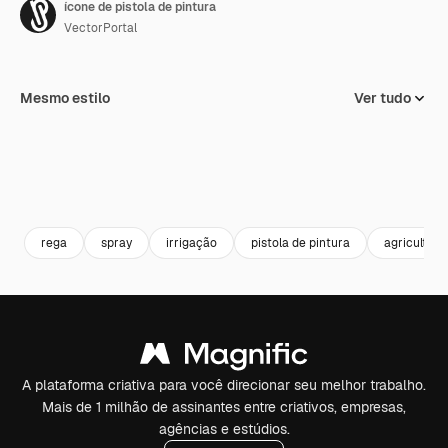
ícone de pistola de pintura
VectorPortal
Mesmo estilo
Ver tudo
rega
spray
irrigação
pistola de pintura
agricultura
A plataforma criativa para você direcionar seu melhor trabalho.
Mais de 1 milhão de assinantes entre criativos, empresas,
agências e estúdios.