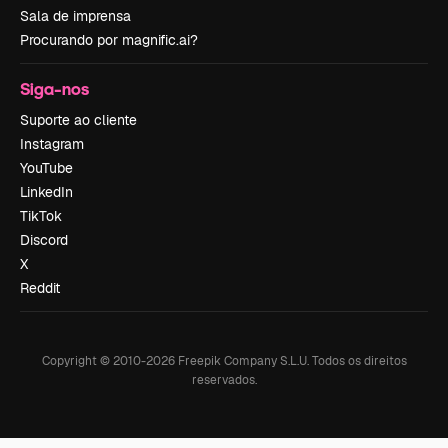
Sala de imprensa
Procurando por magnific.ai?
Siga-nos
Suporte ao cliente
Instagram
YouTube
LinkedIn
TikTok
Discord
X
Reddit
Copyright © 2010-
2026
Freepik Company S.L.U.
Todos os direitos
reservados
.