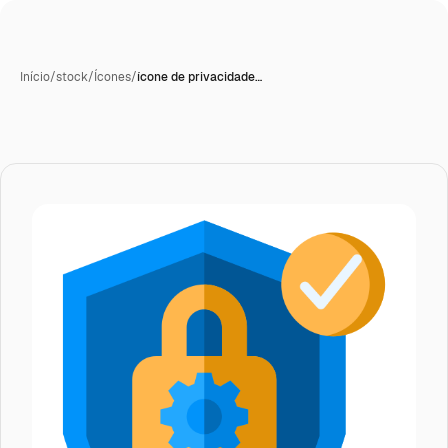
Início
/
stock
/
Ícones
/
ícone de privacidade…