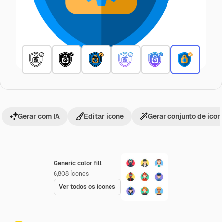
Gerar com IA
Editar ícone
Gerar conjunto de íco
Generic color fill
6,808
Ícones
Ver todos os ícones