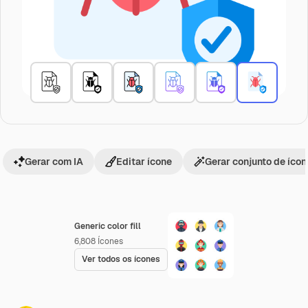
Gerar com IA
Editar ícone
Gerar conjunto de íco
Generic color fill
6,808
Ícones
Ver todos os ícones