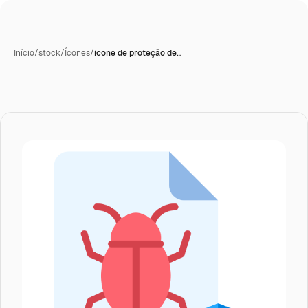
Início
/
stock
/
Ícones
/
ícone de proteção de…