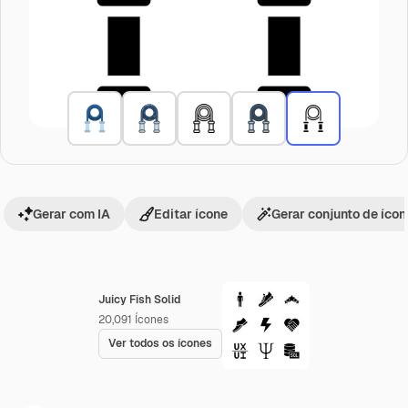
Gerar com IA
Editar ícone
Gerar conjunto de íco
Juicy Fish Solid
20,091
Ícones
Ver todos os ícones