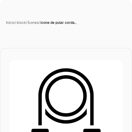
Início
/
stock
/
Ícones
/
ícone de pular corda…