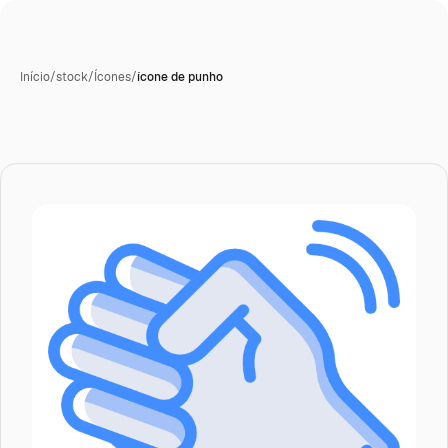
Início
/
stock
/
Ícones
/
ícone de punho