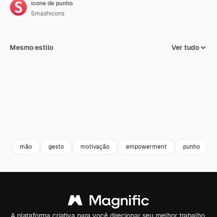
ícone de punho
Smashicons
Mesmo estilo
Ver tudo
mão
gesto
motivação
empowerment
punho
A plataforma criativa para você direcionar seu melhor trabalho.