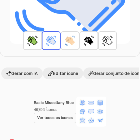
Gerar com IA
Editar ícone
Gerar conjunto de íco
Basic Miscellany Blue
46,793
Ícones
Ver todos os ícones