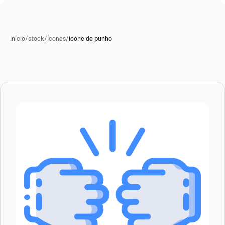
Início
/
stock
/
Ícones
/
ícone de punho