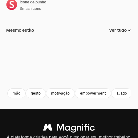
ícone de punho
Smashicons
Mesmo estilo
Ver tudo
mão
gesto
motivação
empowerment
aliado
A plataforma criativa para você direcionar seu melhor trabalho.