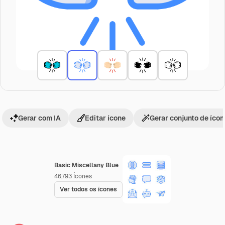
Gerar com IA
Editar ícone
Gerar conjunto de íco
Basic Miscellany Blue
46,793
Ícones
Ver todos os ícones