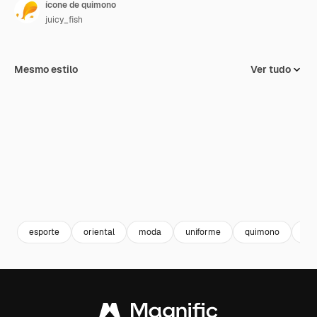
ícone de quimono
juicy_fish
Mesmo estilo
Ver tudo
esporte
oriental
moda
uniforme
quimono
kar