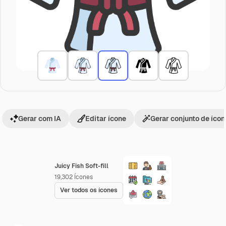
Gerar com IA
Editar ícone
Gerar conjunto de íco
Juicy Fish Soft-fill
19,302
Ícones
Ver todos os ícones