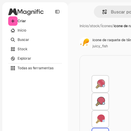
Criar
Início
/
stock
/
Ícones
/
ícone de r
Início
Buscar
ícone de raquete de tê
juicy_fish
Stock
Explorar
Todas as ferramentas