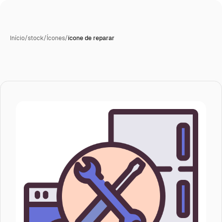
Início
/
stock
/
Ícones
/
ícone de reparar