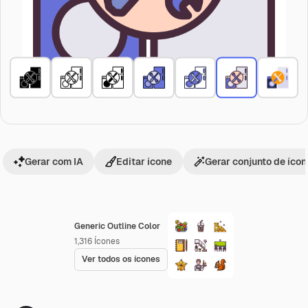
Gerar com IA
Editar ícone
Gerar conjunto de íco
Generic Outline Color
1,316
Ícones
Ver todos os ícones