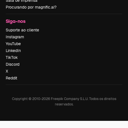
Sala de imprensa
Procurando por magnific.ai?
Siga-nos
Suporte ao cliente
Instagram
YouTube
LinkedIn
TikTok
Discord
X
Reddit
Copyright © 2010-
2026
Freepik Company S.L.U.
Todos os direitos
reservados
.