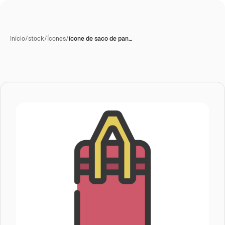
Início
/
stock
/
Ícones
/
ícone de saco de pan…