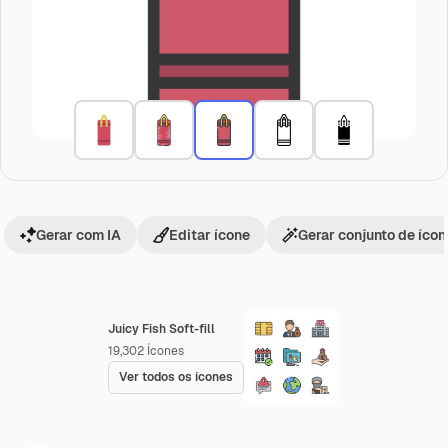
Gerar com IA
Editar ícone
Gerar conjunto de íco
Juicy Fish Soft-fill
19,302
Ícones
Ver todos os ícones