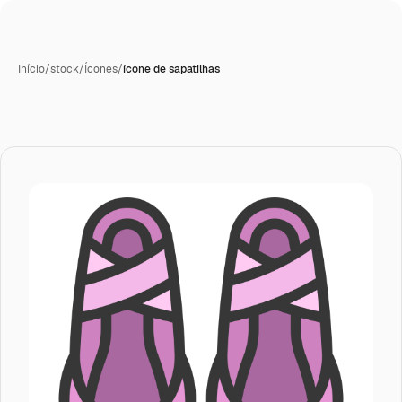
Início
/
stock
/
Ícones
/
ícone de sapatilhas