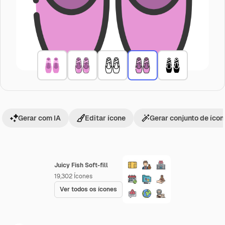
Gerar com IA
Editar ícone
Gerar conjunto de íco
Juicy Fish Soft-fill
19,302
Ícones
Ver todos os ícones