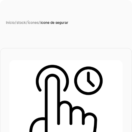
Início
/
stock
/
Ícones
/
ícone de segurar