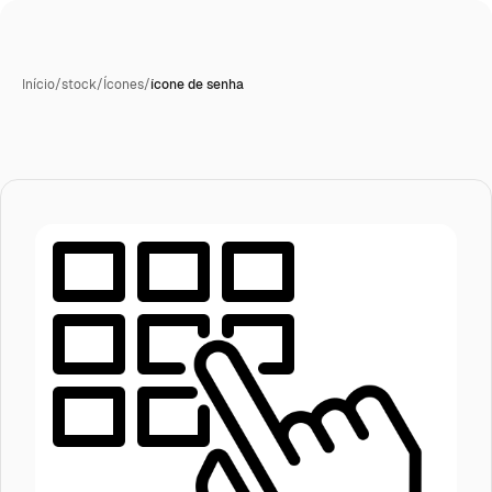
Início
/
stock
/
Ícones
/
ícone de senha