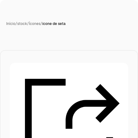
Início
/
stock
/
Ícones
/
ícone de seta