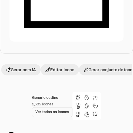
Gerar com IA
Editar ícone
Gerar conjunto de íco
Generic outline
2,685
Ícones
Ver todos os ícones