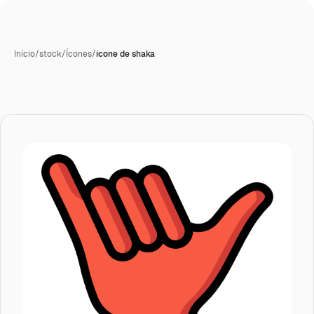
Início
/
stock
/
Ícones
/
ícone de shaka