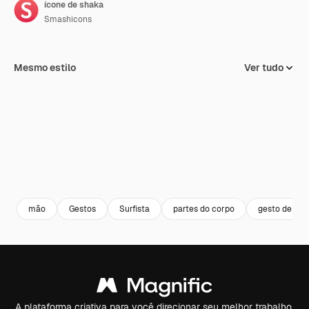
ícone de shaka
Smashicons
Mesmo estilo
Ver tudo
mão
Gestos
Surfista
partes do corpo
gesto de mã
A plataforma criativa para você direcionar seu melhor trabalho.