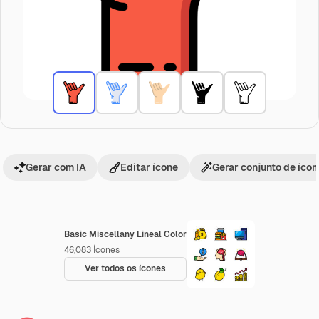
Gerar com IA
Editar ícone
Gerar conjunto de íco
Basic Miscellany Lineal Color
46,083
Ícones
Ver todos os ícones