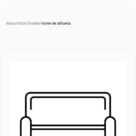
Início
/
stock
/
Ícones
/
ícone de silhueta