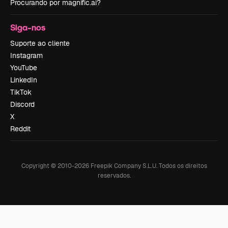
Procurando por magnific.ai?
Siga-nos
Suporte ao cliente
Instagram
YouTube
LinkedIn
TikTok
Discord
X
Reddit
Copyright © 2010-
2026
Freepik Company S.L.U.
Todos os direitos
reservados
.