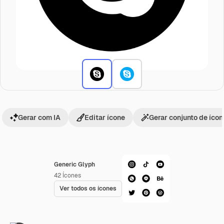
Gerar com IA
Editar ícone
Gerar conjunto de íco
Generic Glyph
42
Ícones
Ver todos os ícones