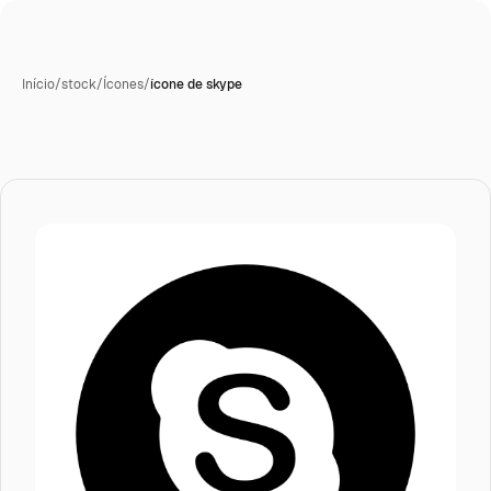
Início
/
stock
/
Ícones
/
ícone de skype