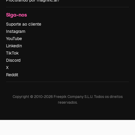
Procurando por magnific.ai?
Siga-nos
Suporte ao cliente
Instagram
YouTube
LinkedIn
TikTok
Discord
X
Reddit
Copyright © 2010-
2026
Freepik Company S.L.U.
Todos os direitos
reservados
.