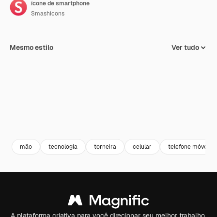
ícone de smartphone
Smashicons
Mesmo estilo
Ver tudo
mão
tecnologia
torneira
celular
telefone móvel
A plataforma criativa para você direcionar seu melhor trabalho.