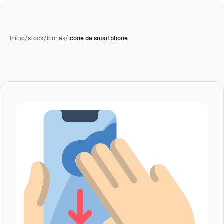
Início
/
stock
/
Ícones
/
ícone de smartphone