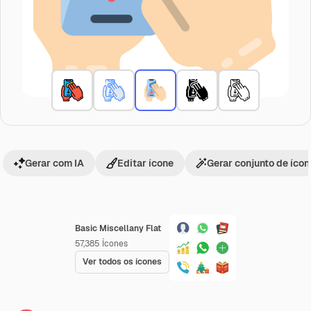
Gerar com IA
Editar ícone
Gerar conjunto de íco
Basic Miscellany Flat
57,385
Ícones
Ver todos os ícones