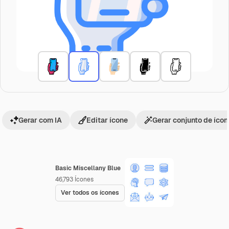
Gerar com IA
Editar ícone
Gerar conjunto de íco
Basic Miscellany Blue
46,793
Ícones
Ver todos os ícones