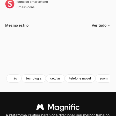
ícone de smartphone
Smashicons
Mesmo estilo
Ver tudo
mão
tecnologia
celular
telefone móvel
zoom
A plataforma criativa para você direcionar seu melhor trabalho.