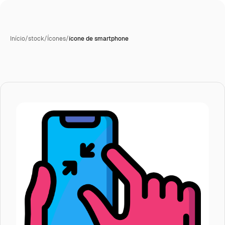
Início
/
stock
/
Ícones
/
ícone de smartphone