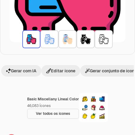
Gerar com IA
Editar ícone
Gerar conjunto de íco
Basic Miscellany Lineal Color
46,083
Ícones
Ver todos os ícones