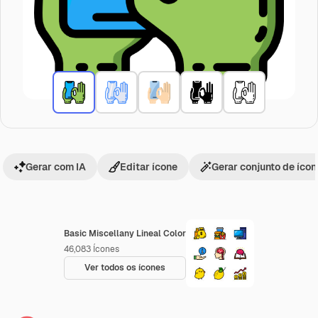
Gerar com IA
Editar ícone
Gerar conjunto de íco
Basic Miscellany Lineal Color
46,083
Ícones
Ver todos os ícones