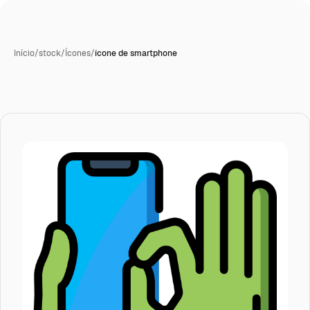
Início
/
stock
/
Ícones
/
ícone de smartphone