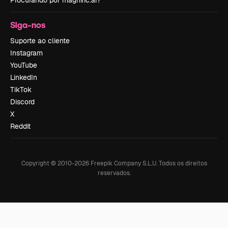
Procurando por magnific.ai?
Siga-nos
Suporte ao cliente
Instagram
YouTube
LinkedIn
TikTok
Discord
X
Reddit
Copyright © 2010-
2026
Freepik Company S.L.U.
Todos os direitos
reservados
.