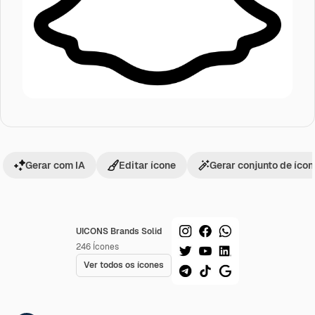
Gerar com IA
Editar ícone
Gerar conjunto de íco
UICONS Brands Solid
246
Ícones
Ver todos os ícones