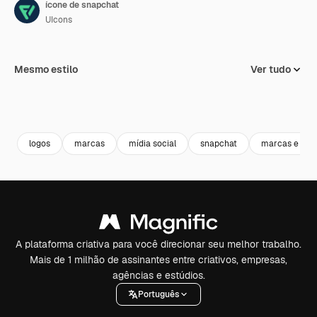
ícone de snapchat
UIcons
Mesmo estilo
Ver tudo
logos
marcas
mídia social
snapchat
marcas e logo
A plataforma criativa para você direcionar seu melhor trabalho.
Mais de 1 milhão de assinantes entre criativos, empresas,
agências e estúdios.
Português