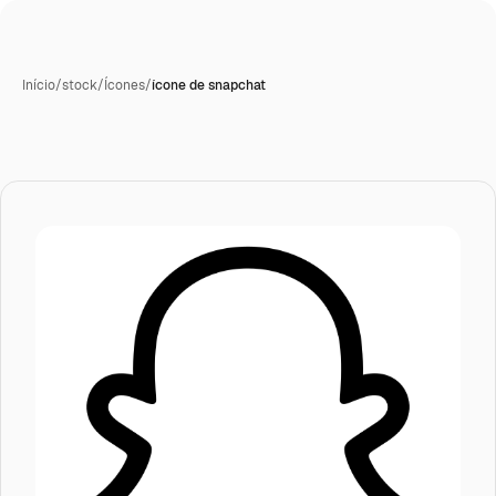
Início
/
stock
/
Ícones
/
ícone de snapchat