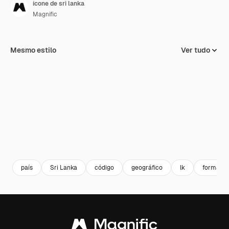
ícone de sri lanka
Magnific
Mesmo estilo
Ver tudo
país
Sri Lanka
código
geográfico
lk
formas e