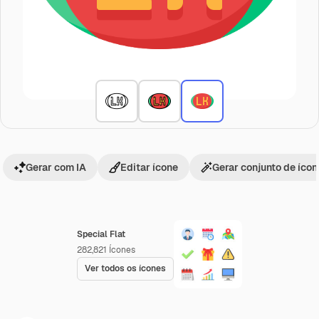
Gerar com IA
Editar ícone
Gerar conjunto de íco
Special Flat
282,821
Ícones
Ver todos os ícones