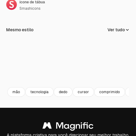
ícone de tábua
Smashicons
Mesmo estilo
Ver tudo
mão
tecnologia
dedo
cursor
comprimido
co
A plataforma criativa para você direcionar seu melhor trabalho.