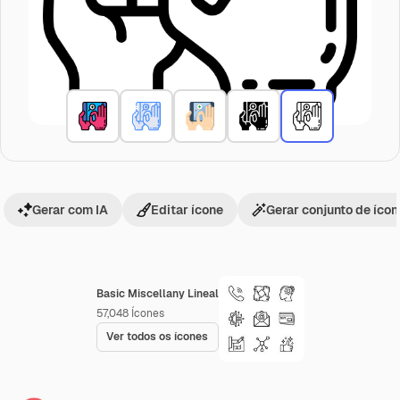
Gerar com IA
Editar ícone
Gerar conjunto de íco
Basic Miscellany Lineal
57,048
Ícones
Ver todos os ícones