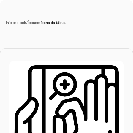
Início
/
stock
/
Ícones
/
ícone de tábua