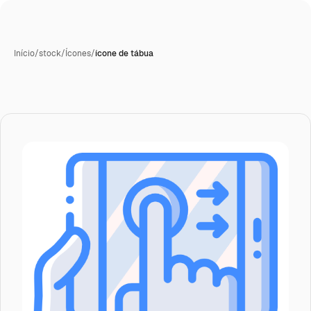
Início
/
stock
/
Ícones
/
ícone de tábua