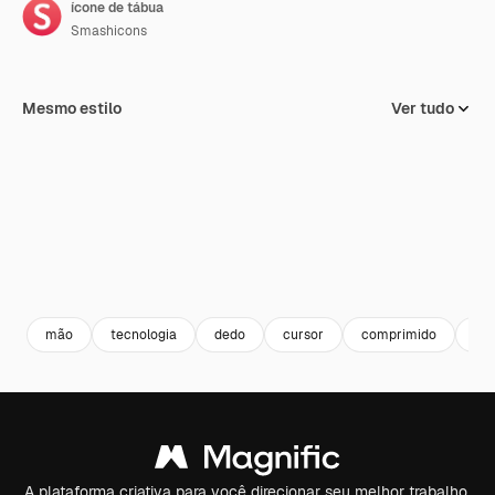
ícone de tábua
Smashicons
Mesmo estilo
Ver tudo
mão
tecnologia
dedo
cursor
comprimido
co
A plataforma criativa para você direcionar seu melhor trabalho.