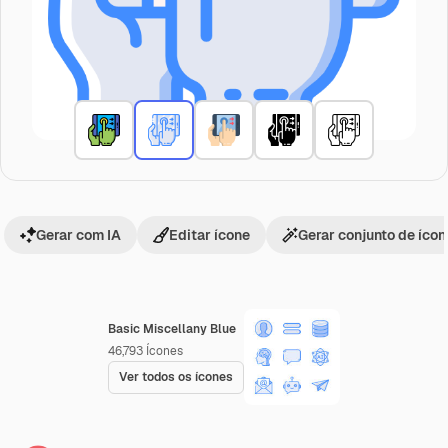
Gerar com IA
Editar ícone
Gerar conjunto de íco
Basic Miscellany Blue
46,793
Ícones
Ver todos os ícones