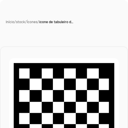
Início
/
stock
/
Ícones
/
ícone de tabuleiro d…