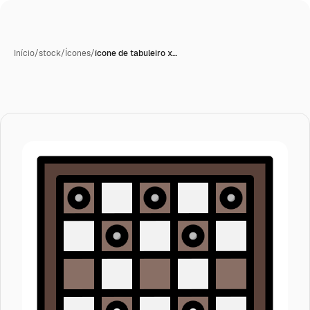
Início
/
stock
/
Ícones
/
ícone de tabuleiro x…