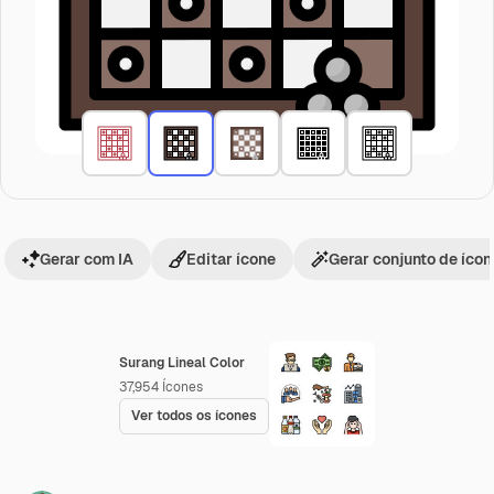
Gerar com IA
Editar ícone
Gerar conjunto de íco
Surang Lineal Color
37,954
Ícones
Ver todos os ícones