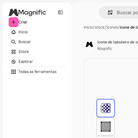
Criar
Início
/
stock
/
Ícones
/
ícone de t
Início
Buscar
ícone de tabuleiro de 
Magnific
Stock
Explorar
Todas as ferramentas