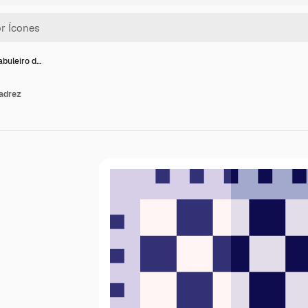
abuleiro d…
xadrez