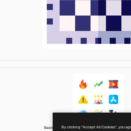
By clicking “Accept All Cookies”, you ag
Basic Straight Flat