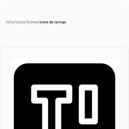
Início
/
stock
/
Ícones
/
ícone de taringa