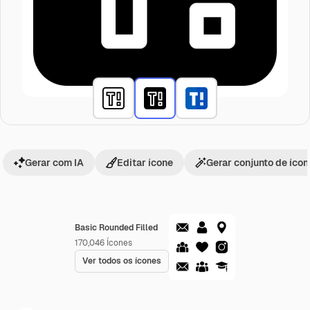
Gerar com IA
Editar ícone
Gerar conjunto de íco
Basic Rounded Filled
170,046
Ícones
Ver todos os ícones