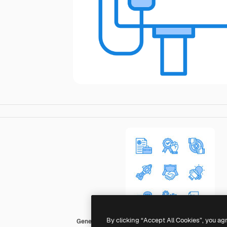
By clicking “Accept All Cookies”, you ag
Generic color lineal-color