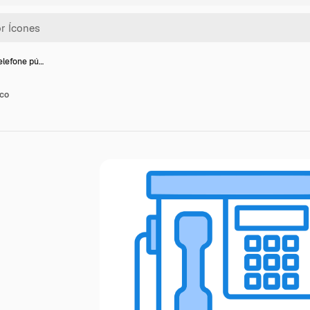
elefone pú…
ico