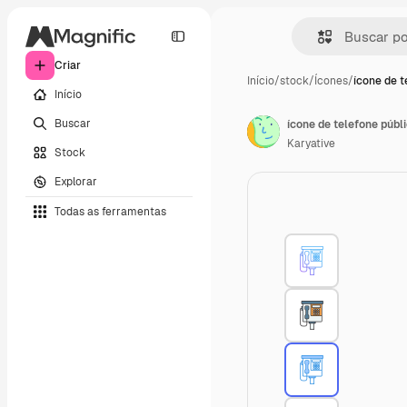
Criar
Início
/
stock
/
Ícones
/
ícone de t
Início
Buscar
ícone de telefone públ
Karyative
Stock
Explorar
Todas as ferramentas