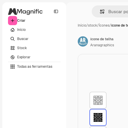
Criar
Início
/
stock
/
Ícones
/
ícone de t
Início
Buscar
ícone de telha
Aranagraphics
Stock
Explorar
Todas as ferramentas