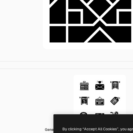
By clicking “Accept All Cookies”, you ag
Generic black fill