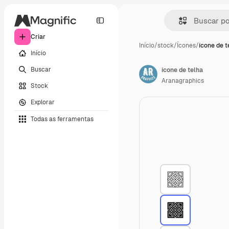
Criar
Início
/
stock
/
Ícones
/
ícone de t
Início
Buscar
ícone de telha
Aranagraphics
Stock
Explorar
Todas as ferramentas