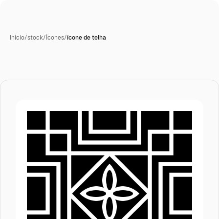
Início
/
stock
/
Ícones
/
ícone de telha