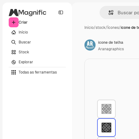
Criar
Início
/
stock
/
Ícones
/
ícone de t
Início
Buscar
ícone de telha
Aranagraphics
Stock
Explorar
Todas as ferramentas