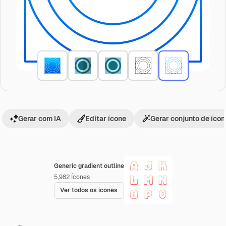
Gerar com IA
Editar ícone
Gerar conjunto de íco
Generic gradient outline
5,982
Ícones
Ver todos os ícones