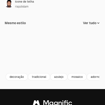
ícone de telha
riajulislam
Mesmo estilo
Ver tudo
decoração
tradicional
azulejo
mosaico
adorno