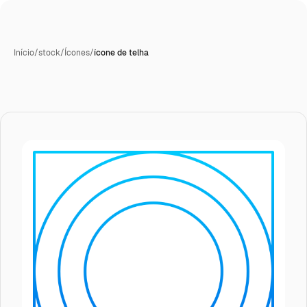
Início
/
stock
/
Ícones
/
ícone de telha