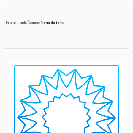
Início
/
stock
/
Ícones
/
ícone de telha