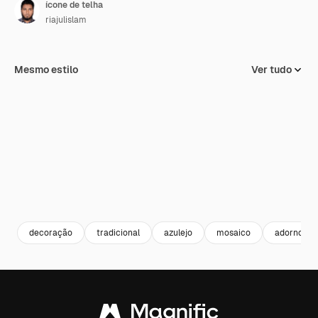
ícone de telha
riajulislam
Mesmo estilo
Ver tudo
decoração
tradicional
azulejo
mosaico
adorno