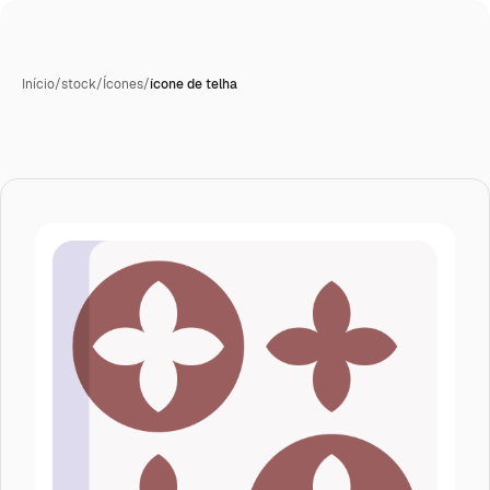
Início
/
stock
/
Ícones
/
ícone de telha