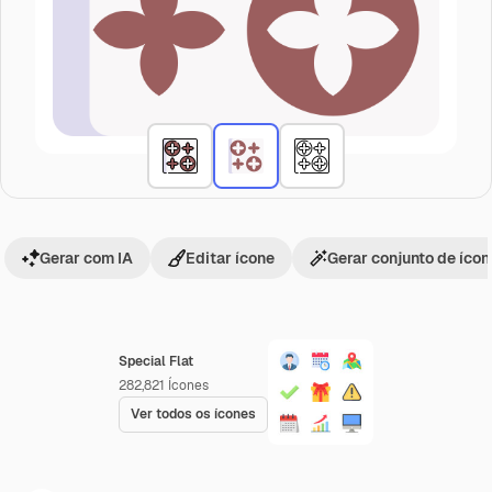
Gerar com IA
Editar ícone
Gerar conjunto de íco
Special Flat
282,821
Ícones
Ver todos os ícones